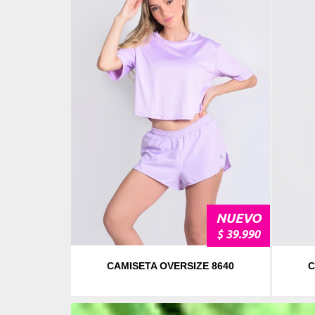
NUEVO
NUEVO
$ 39.990
$ 39.990
8640
CAMISETA OVERSIZE 8640
CA