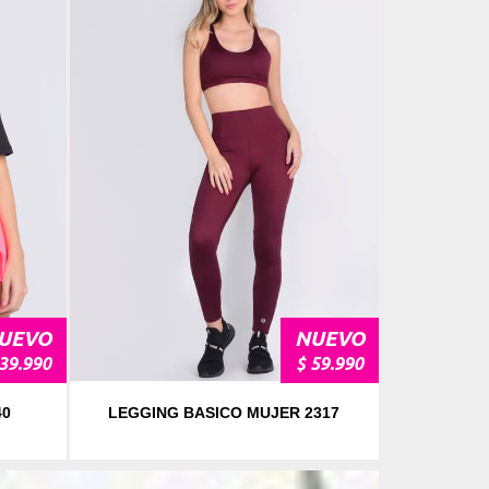
EVO
NUEVO
9.990
$ 59.990
LEGGING BASICO MUJER 2317
LEGGING B